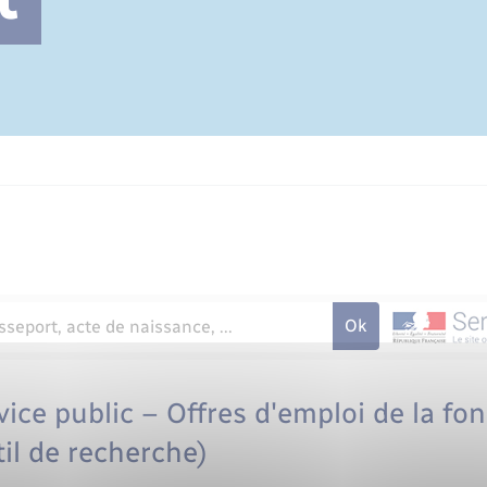
Cimetière communal
rvice public – Offres d'emploi de la fo
il de recherche)