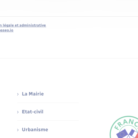
n légale et administrative
baseo.io
La Mairie
Etat-civil
Urbanisme