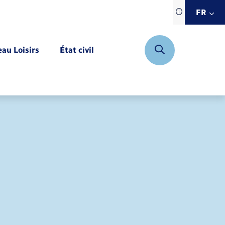
Traduction d
FR
site automat
FR
eau Loisirs
État civil
EN
DE
Mariage – PACS