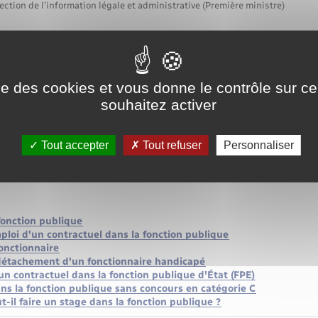
ection de l'information légale et administrative (Première ministre)
 à une offre d'emploi dans la fonction publique
ise des cookies et vous donne le contrôle sur 
souhaitez activer
Tout accepter
Tout refuser
Personnaliser
ication, consulter les fiches pratiques :
fonction publique
ploi d'un contractuel dans la fonction publique
onctionnaire
détachement d'un fonctionnaire handicapé
n contractuel dans la fonction publique d'État (FPE)
s la fonction publique sans concours en catégorie C
-il faire un stage dans la fonction publique ?