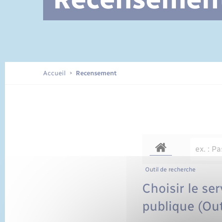
Documents d’identité
Accueil
Recensement
Outil de recherche
Choisir le se
publique (Out