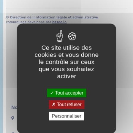
©
Direction de l’information légale et administrative
comarquage developpé par
baseo.io
Ce site utilise des
cookies et vous donne
le contrôle sur ceux
que vous souhaitez
activer
Tout accepter
Tout refuser
Nous contacter :
Personnaliser
13 rue de la Lieure
27480 LORLEAU