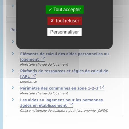
Allocation de logement familiale (ALF)
Tout accepter
Logement
Tout refuser
Pour en savoir plus
Personnaliser
Aide personnelle au logement (APL)
Ministère chargé du logement
Éléments de calcul des aides personnelles au
logement
Ministère chargé du logement
Plafonds de ressources et règles de calcul de
l'APL
Legifrance
Périmètre des communes en zone 1-2-3
Ministère chargé du logement
Les aides au logement pour les personnes
âgées en établissement
Caisse nationale de solidarité pour l'autonomie (CNSA)