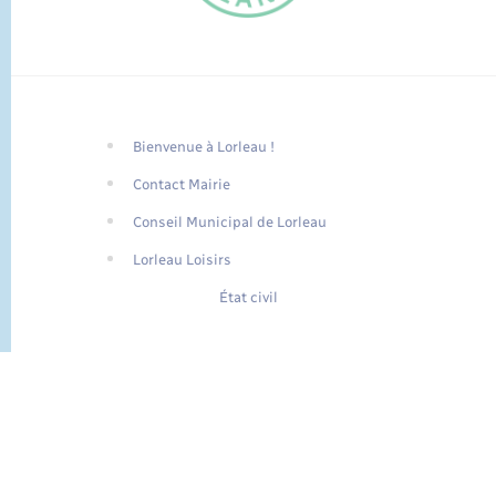
Bienvenue à Lorleau !
FR
Contact Mairie
EN
Conseil Municipal de Lorleau
Traduction du
DE
site automatisée
Lorleau Loisirs
État civil