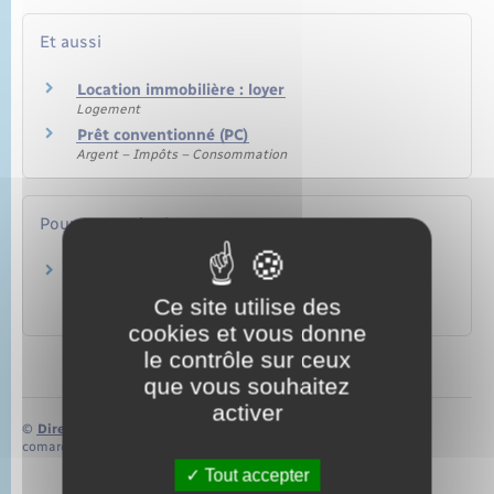
Et aussi
Location immobilière : loyer
Logement
Prêt conventionné (PC)
Argent – Impôts – Consommation
Pour en savoir plus
Éléments de calcul des aides personnelles au
logement
Ce site utilise des
Ministère chargé du logement
cookies et vous donne
le contrôle sur ceux
que vous souhaitez
activer
©
Direction de l’information légale et administrative
comarquage developpé par
baseo.io
Tout accepter