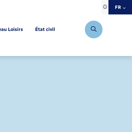
Traduction d
FR
site automat
FR
eau Loisirs
État civil
EN
DE
Mariage – PACS