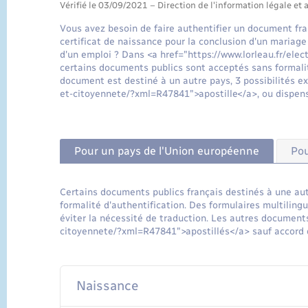
Vérifié le 03/09/2021 – Direction de l'information légale et 
Vous avez besoin de faire authentifier un document fra
certificat de naissance pour la conclusion d'un mariage 
d'un emploi ? Dans <a href="https://www.lorleau.fr/el
certains documents publics sont acceptés sans formalit
document est destiné à un autre pays, 3 possibilités exi
et-citoyennete/?xml=R47841">apostille</a>, ou dispens
Pour un pays de l'Union européenne
Pou
Certains documents publics français destinés à une au
formalité d'authentification. Des formulaires multilin
éviter la nécessité de traduction. Les autres documents
citoyennete/?xml=R47841">apostillés</a> sauf accord d
Naissance