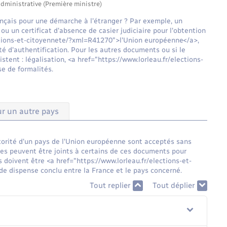
administrative (Première ministre)
nçais pour une démarche à l'étranger ? Par exemple, un
ou un certificat d'absence de casier judiciaire pour l'obtention
ections-et-citoyennete/?xml=R41270">l'Union européenne</a>,
é d'authentification. Pour les autres documents ou si le
stent : légalisation, <a href="https://www.lorleau.fr/elections-
e de formalités.
r un autre pays
torité d'un pays de l'Union européenne sont acceptés sans
gues peuvent être joints à certains de ces documents pour
 doivent être <a href="https://www.lorleau.fr/elections-et-
e dispense conclu entre la France et le pays concerné.
Tout replier
Tout déplier