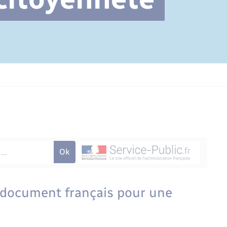
Cimetière communal
n document français pour une