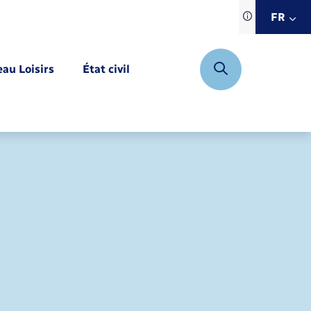
Traduction d
FR
site automat
FR
eau Loisirs
État civil
EN
DE
Mariage – PACS