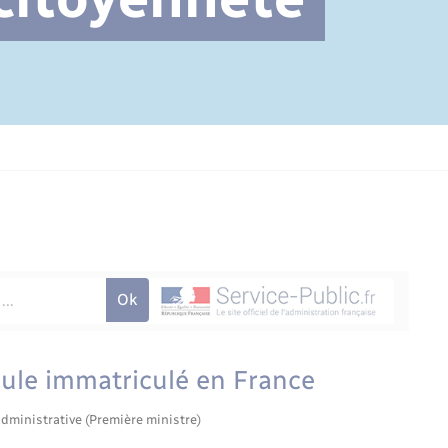
Cimetière communal
icule immatriculé en France
administrative (Première ministre)