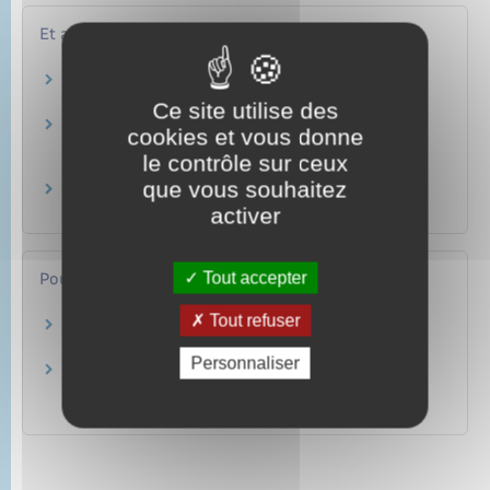
Et aussi
Infractions sexuelles sur mineur
Justice
Ce site utilise des
Agression sexuelle commise sur une personne
cookies et vous donne
majeure
le contrôle sur ceux
Justice
que vous souhaitez
Violence conjugale
activer
Justice
Tout accepter
Pour en savoir plus
Tout refuser
Services d’aide aux victimes
Ministère chargé de la justice
Personnaliser
Parcours victimes (violences physiques,
sexuelles ou psychologiques)
Ministère chargé de la justice