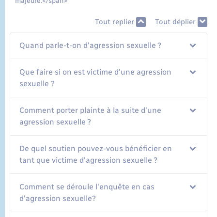
majeure.</span>
Tout replier
Tout déplier
Quand parle-t-on d'agression sexuelle ?
Que faire si on est victime d'une agression
sexuelle ?
Comment porter plainte à la suite d'une
agression sexuelle ?
De quel soutien pouvez-vous bénéficier en
tant que victime d'agression sexuelle ?
Comment se déroule l'enquête en cas
d'agression sexuelle?