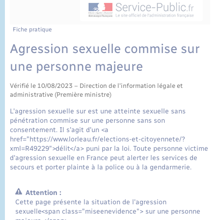
État civil
Cimetière communal
Fiche pratique
Agression sexuelle commise sur
une personne majeure
Vérifié le 10/08/2023 – Direction de l'information légale et
administrative (Première ministre)
L'agression sexuelle sur est une atteinte sexuelle sans
pénétration commise sur une personne sans son
consentement. Il s'agit d'un <a
href="https://www.lorleau.fr/elections-et-citoyennete/?
xml=R49229">délit</a> puni par la loi. Toute personne victime
d'agression sexuelle en France peut alerter les services de
secours et porter plainte à la police ou à la gendarmerie.
Attention :
Cette page présente la situation de l'agression
sexuelle<span class="miseenevidence"> sur une personne