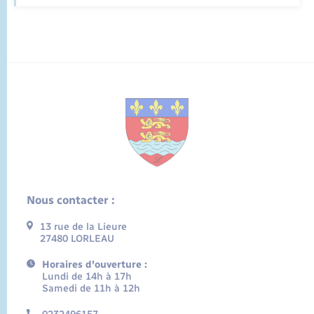
Nous contacter :
13 rue de la Lieure
27480 LORLEAU
Horaires d'ouverture :
Lundi de 14h à 17h
Samedi de 11h à 12h