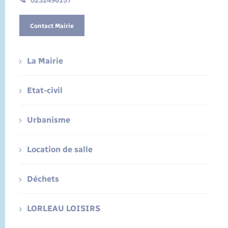
0232496157
Contact Mairie
La Mairie
Etat-civil
Urbanisme
Location de salle
Déchets
LORLEAU LOISIRS