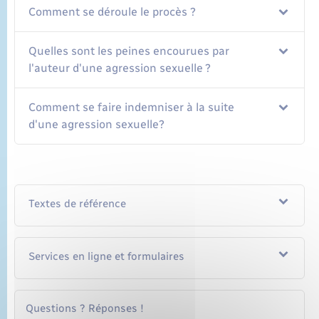
Comment se déroule le procès ?
Quelles sont les peines encourues par
l'auteur d'une agression sexuelle ?
Comment se faire indemniser à la suite
d'une agression sexuelle?
Textes de référence
Services en ligne et formulaires
Questions ? Réponses !