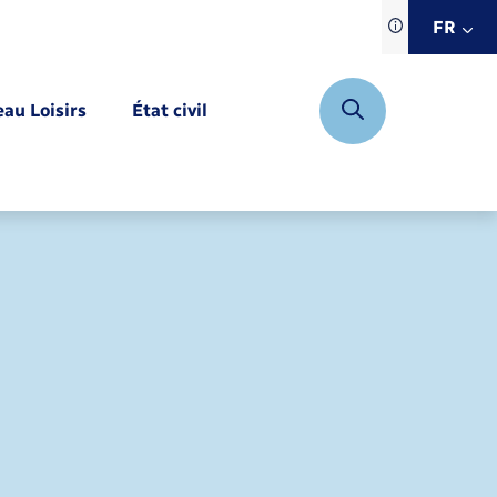
Traduction d
FR
site automat
FR
eau Loisirs
État civil
EN
DE
Mariage – PACS