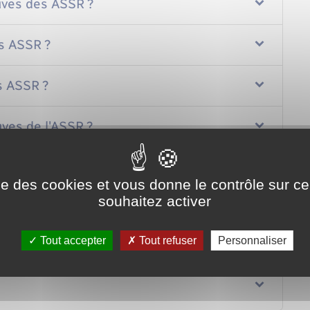
euves des ASSR ?
es ASSR ?
s ASSR ?
ves de l'ASSR ?
session de rattrapage ?
ise des cookies et vous donne le contrôle sur 
souhaitez activer
ol du diplôme de l'ASSR1 ou de l'ASSR2 ?
Tout accepter
Tout refuser
Personnaliser