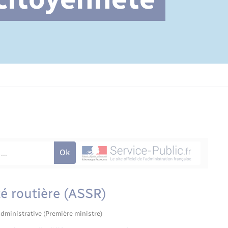
Cimetière communal
té routière (ASSR)
administrative (Première ministre)