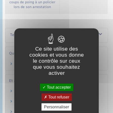
coups de poing à un policier
lors de son arrestation
Textes de référence
Ce site utilise des
Questions ? Réponses !
cookies et vous donne
le contrôle sur ceux
Que faire si on est victime d'une infraction ?
que vous souhaitez
activer
Et aussi
Tout accepter
Coups et blessures
Justice
Tout refuser
Porter plainte
Justice
Personnaliser
Plainte avec constitution de partie civile