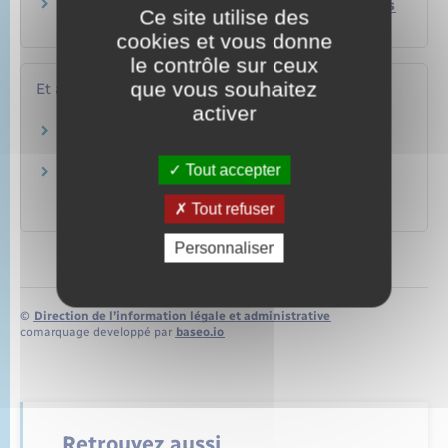
Quelles aides peut-on toucher pour réaliser des
Ce site utilise des
travaux dans son logement ?
cookies et vous donne
le contrôle sur ceux
que vous souhaitez
Et aussi
activer
Déclaration préalable de travaux (DP)
Logement
Tout accepter
Affichage de l'autorisation d'urbanisme sur le
terrain
Tout refuser
Logement
Personnaliser
©
Direction de l’information légale et administrative
comarquage developpé par
baseo.io
Retrouvez aussi