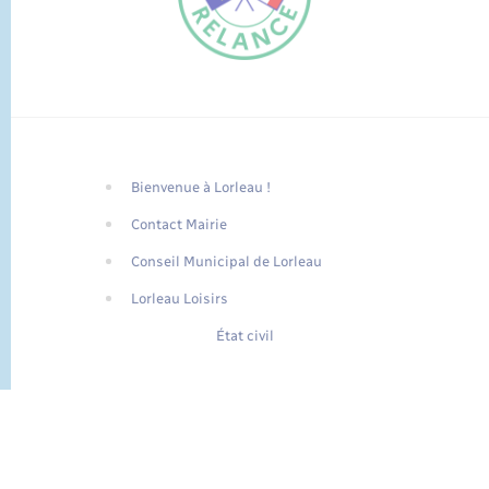
Bienvenue à Lorleau !
FR
Contact Mairie
EN
Conseil Municipal de Lorleau
Traduction du
DE
site automatisée
Lorleau Loisirs
État civil