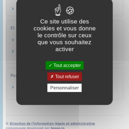
pénale ?
Un mineur peut-il porter plainte ?
Ce site utilise des
cookies et vous donne
Et aussi
le contrôle sur ceux
Infractions sexuelles sur mineur
que vous souhaitez
Justice
activer
Porter plainte
Justice
Tout accepter
Pour en savoir plus
Tout refuser
Personnaliser
Services d’aide aux victimes
Ministère chargé de la justice
©
Direction de l’information légale et administrative
comarquage developpé par
baseo.io