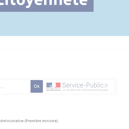
Cimetière communal
administrative (Première ministre)