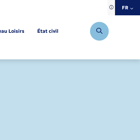
Traduction d
FR
site automat
FR
eau Loisirs
État civil
EN
DE
Mariage – PACS