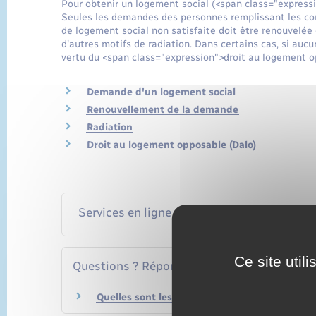
Pour obtenir un logement social (<span class="expressi
Seules les demandes des personnes remplissant les con
de logement social non satisfaite doit être renouvelée
d'autres motifs de radiation. Dans certains cas, si auc
vertu du <span class="expression">droit au logement o
Demande d'un logement social
Renouvellement de la demande
Radiation
Droit au logement opposable (Dalo)
Services en ligne et formulaires
Ce site util
Questions ? Réponses !
Quelles sont les conditions pour obtenir un l