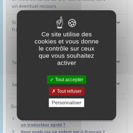
un éventuel recours
Si vous perdez votre certificat de nationalité
française, faire une nouvelle demande
Ce site utilise des
cookies et vous donne
le contrôle sur ceux
que vous souhaitez
activer
Textes de référence
Tout accepter
Services en ligne et formulaires
Tout refuser
Personnaliser
Questions ? Réponses !
Traduction d'un document : comment trouver
un traducteur agréé ?
Dans quels cas un enfant est-il Français ?