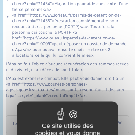
chien/?xml=F31434">Majoration pour aide constante d'une
tierce personne</a>
<a href="https://www.lorleau.fr/permis-de-detention-de-
chien/?xml=F31435">Prestation complémentaire pour
recours à tierce personne (PCRTP)</a>. Toutefois, la
personne qui touche la PCRTP <a
href="https://www.lorleau.fr/permis-de-detention-de-
chien/?xml=F10009">peut déposer un dossier de demande
d'Apa</a> pour pouvoir ensuite choisir entre ces 2
allocations celle qui lui convient le mieux.
L'Apa ne fait l'objet d'aucune récupération des sommes reçues
ni du vivant, ni au décès de son titulaire.
L'Apa est exonérée d'impôt. Elle peut vous donner droit à un
<a href="https://www.pour-les-personnes-
agees.gouv.fr/actualites/impot-sur-le-revenu-faut-il-declarer-
lapa" target="_blank">crédit d'impôt</a>.
Textes de référence
Ce site utilise des
cookies et vous donne