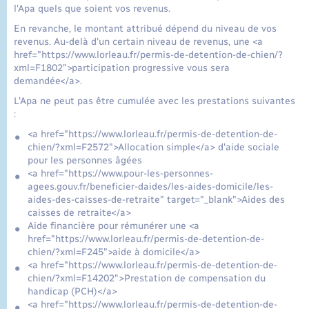
l'Apa quels que soient vos revenus.
En revanche, le montant attribué dépend du niveau de vos
revenus. Au-delà d'un certain niveau de revenus, une <a
href="https://www.lorleau.fr/permis-de-detention-de-chien/?
xml=F1802">participation progressive vous sera
demandée</a>.
L'Apa ne peut pas être cumulée avec les prestations suivantes
:
<a href="https://www.lorleau.fr/permis-de-detention-de-
chien/?xml=F2572">Allocation simple</a> d'aide sociale
pour les personnes âgées
<a href="https://www.pour-les-personnes-
agees.gouv.fr/beneficier-daides/les-aides-domicile/les-
aides-des-caisses-de-retraite" target="_blank">Aides des
caisses de retraite</a>
Aide financière pour rémunérer une <a
href="https://www.lorleau.fr/permis-de-detention-de-
chien/?xml=F245">aide à domicile</a>
<a href="https://www.lorleau.fr/permis-de-detention-de-
chien/?xml=F14202">Prestation de compensation du
handicap (PCH)</a>
<a href="https://www.lorleau.fr/permis-de-detention-de-