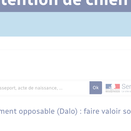
Cimetière communal
ment opposable (Dalo) : faire valoir so