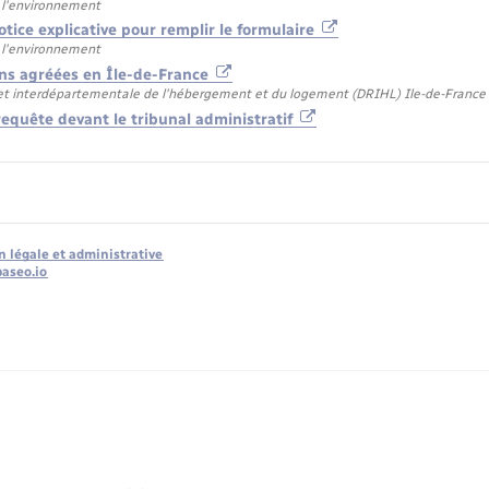
 l'environnement
otice explicative pour remplir le formulaire
 l'environnement
ions agréées en Île-de-France
 et interdépartementale de l'hébergement et du logement (DRIHL) Ile-de-France
requête devant le tribunal administratif
n légale et administrative
baseo.io