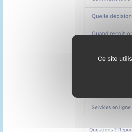
Quelle décision
Quand reçoit-on
Que faire si l'o
Ce site util
Textes de référen
Services en ligne
Questions ? Répon