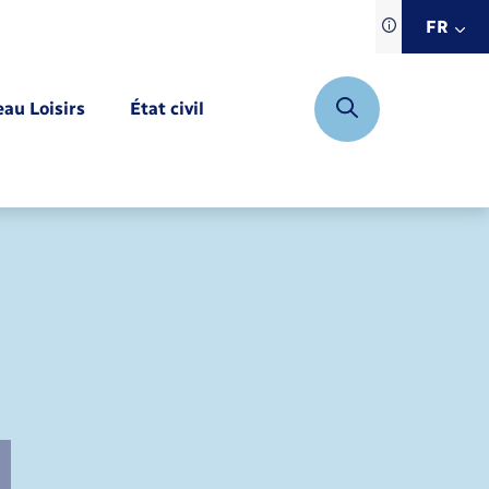
Traduction d
FR
site automat
FR
eau Loisirs
État civil
EN
DE
Mariage – PACS