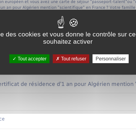
on européen et vous avez une carte de séjour "passeport-talent"ou "
'un an pour Algérien mention "scientifique" en France ? Votre famille
pan class="expression">famille accompagnante</span>. Nous vous exp
Tout repli
ise des cookies et vous donne le contrôle sur 
souhaitez activer
arte de séjour mention "passeport talent"
Tout accepter
Tout refuser
Personnaliser
carte de séjour mention "ICT"
rtificat de résidence d'1 an pour Algérien mention 
ce