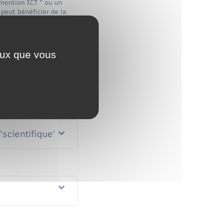
mention ICT " ou un
 peut bénéficier de la
liquons la procédure à
er
Tout déplier
ceux que vous
"scientifique"