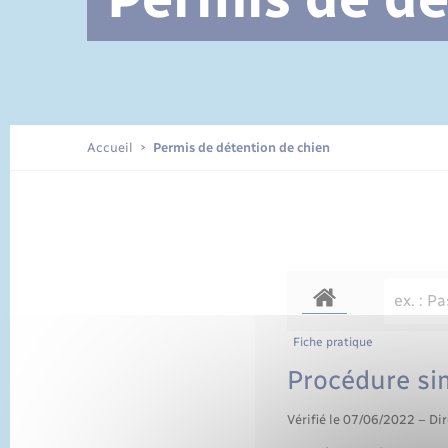
Documents d’identité
Accueil
Permis de détention de chien
Fiche pratique
Procédure si
Vérifié le 07/06/2022 – Dir