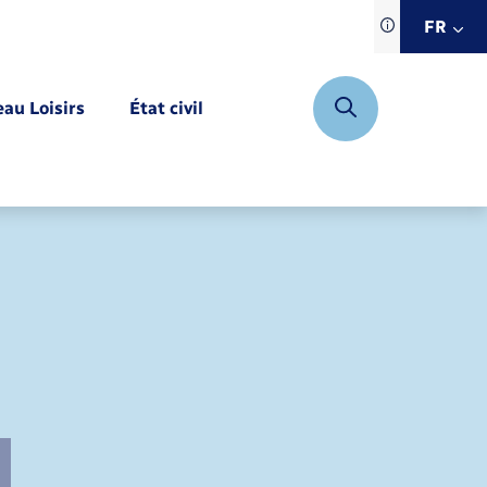
Traduction d
FR
site automat
FR
eau Loisirs
État civil
EN
DE
Mariage – PACS