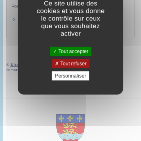
Ce site utilise des
Pour en savoir plus
cookies et vous donne
le contrôle sur ceux
Étranger non européen : faire venir son époux
que vous souhaitez
et ses enfants en France
Office français de l'immigration et de l'intégration (Ofii)
activer
Tout accepter
Tout refuser
©
Direction de l’information légale et administrative
comarquage developpé par
baseo.io
Personnaliser