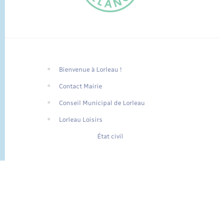
Bienvenue à Lorleau !
FR
Contact Mairie
EN
Conseil Municipal de Lorleau
Traduction du
DE
site automatisée
Lorleau Loisirs
État civil