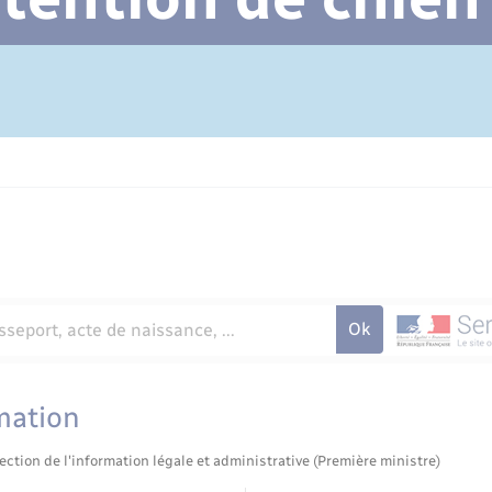
Cimetière communal
mation
ection de l'information légale et administrative (Première ministre)