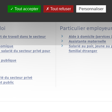
 personnel dans l'entreprise
Dans le secteur privé
 dans le secteur privé
Dans la fonction publiqu
Tout accepter
Tout refuser
Personnaliser
personnel dans la fonction
l dans la fonction publique
loi
Particulier employeu
 de travail dans le secteur
Aide à domicile (services 
Assistante maternelle
nomique
Salarié au pair, jeune au 
salarié du secteur privé pour
familial étranger
n publique
rié du secteur privé
t public