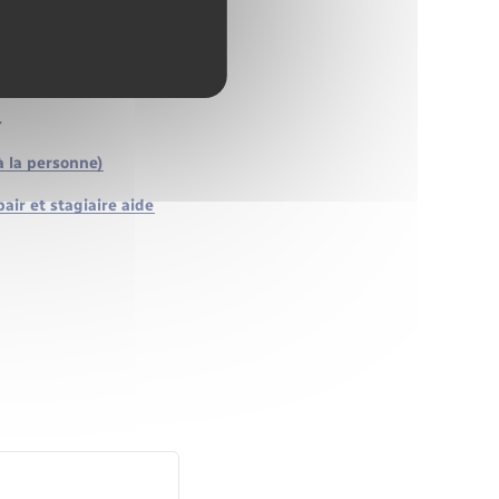
e
r
à la personne)
pair et stagiaire aide