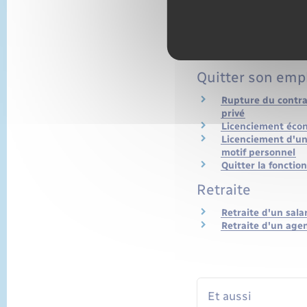
Représentation du
Conflits du travail
Représentants du 
publique
Conflits du travai
Quitter son emp
Rupture du contrat
privé
Licenciement éco
Licenciement d'un 
motif personnel
Quitter la fonctio
Retraite
Retraite d'un sala
Retraite d'un agen
Et aussi