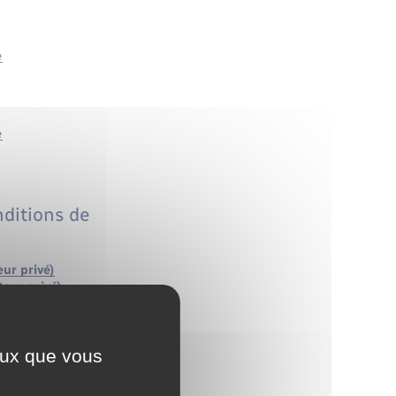
e
e
nditions de
ur privé)
teur privé)
rivé)
nction publique)
 publique)
ceux que vous