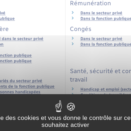
Rémunération
ivé
Dans le secteur privé
publique
Dans la fonction publiqu
ière
Congés
l dans le secteur privé
Dans le secteur privé
on
Dans la fonction publiqu
onction publique
onction publique
Santé, sécurité et co
travail
riés du secteur privé
nts de la fonction publique
Handicap et emploi (secte
rsonnes handicapées
Conditions de travail (sec
se
Arrêt de travail (secteur p
Conditions de travail (fo
Arrêt de travail (fonction
ise des cookies et vous donne le contrôle sur 
uelles et collectives
Temps de travail
souhaitez activer