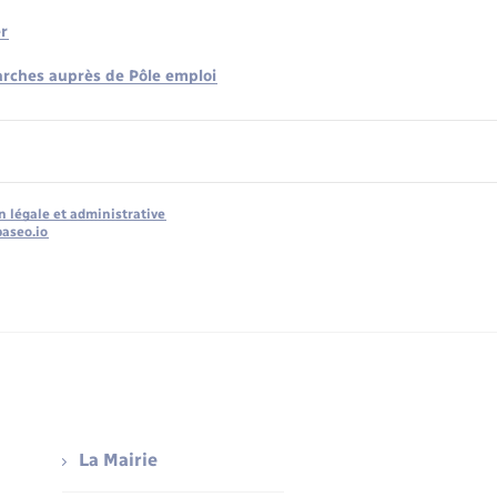
er
rches auprès de Pôle emploi
n légale et administrative
baseo.io
La Mairie