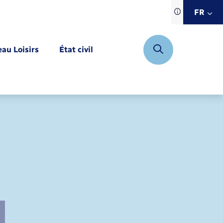
Traduction d
FR
site automat
FR
eau Loisirs
État civil
EN
DE
Mariage – PACS