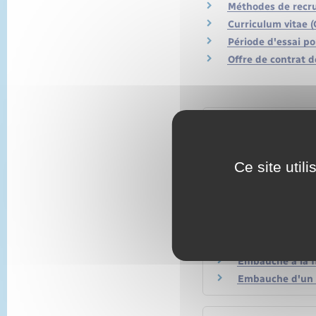
Méthodes de recr
Curriculum vitae (
Période d'essai po
Offre de contrat 
Questions ? Répon
À partir de quel
Ce site util
Qu'est-ce qu'un
Qu'est-ce qu'un 
Arrêt maladie pe
Un salarié peut-
Embauche à la fi
Embauche à la f
Embauche d'un s