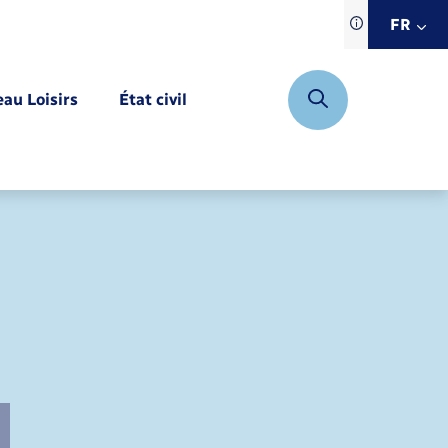
Traduction d
FR
site automat
FR
eau Loisirs
État civil
EN
DE
Mariage – PACS