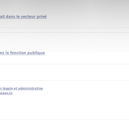
ail dans le secteur privé
s la fonction publique
n légale et administrative
baseo.io