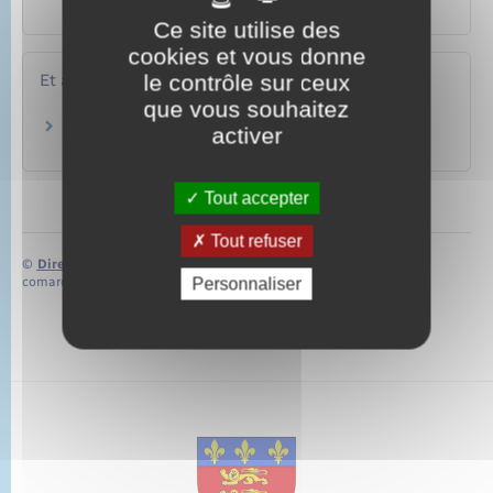
élections partielles ?
Ce site utilise des
cookies et vous donne
le contrôle sur ceux
Et aussi
que vous souhaitez
Obligations de l'employeur
activer
Ressources humaines
Tout accepter
Tout refuser
©
Direction de l’information légale et administrative
comarquage developpé par
baseo.io
Personnaliser