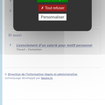
Licenciement économique : qu'est-ce que
l'allocation temporaire dégressive (ATD) ?
Tout refuser
Une cellule de reclassement peut-elle être
encore financée par le fonds national de
Personnaliser
l'emploi (FNE) ?
Et aussi
Licenciement d'un salarié pour motif personnel
Travail – Formation
©
Direction de l’information légale et administrative
comarquage developpé par
baseo.io