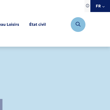
Traduction d
FR
site automat
FR
eau Loisirs
État civil
EN
DE
Mariage – PACS