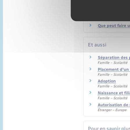
Est-on obligé d'
Quelle est la va
Qu'est-ce que l'
Que peut faire u
Et aussi
Séparation des 
Famille – Scolarité
Placement d'un
Famille – Scolarité
Adoption
Famille – Scolarité
Naissance et fil
Famille – Scolarité
Autorisation de s
Étranger – Europe
Pour en savoir plu