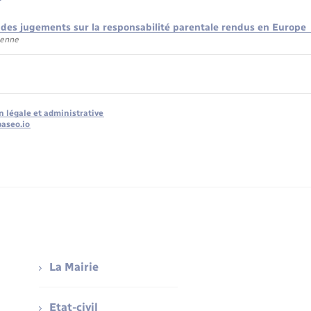
des jugements sur la responsabilité parentale rendus en Europe
éenne
n légale et administrative
baseo.io
La Mairie
Etat-civil