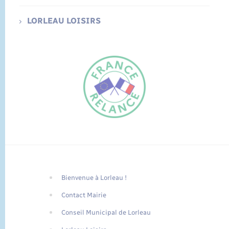
LORLEAU LOISIRS
Bienvenue à Lorleau !
FR
Contact Mairie
EN
Conseil Municipal de Lorleau
Traduction du
DE
site automatisée