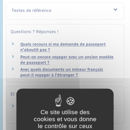
Textes de référence
Questions ? Réponses !
Quels recours si ma demande de passeport
n'aboutit pas ?
Peut-on encore voyager avec un ancien modèle
de passeport ?
Avec quels documents un mineur français
peut-il voyager à l'étranger ?
Et aussi
Documents d'identité nécessaires pour voyager
Ce site utilise des
en avion
Transports – Mobilité
cookies et vous donne
le contrôle sur ceux