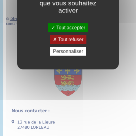
que vous souhaitez
activer
©
Direction de l’information légale et administrative
comarquage developpé par
baseo.io
Tout accepter
Tout refuser
Personnaliser
Nous contacter :
13 rue de la Lieure
27480 LORLEAU