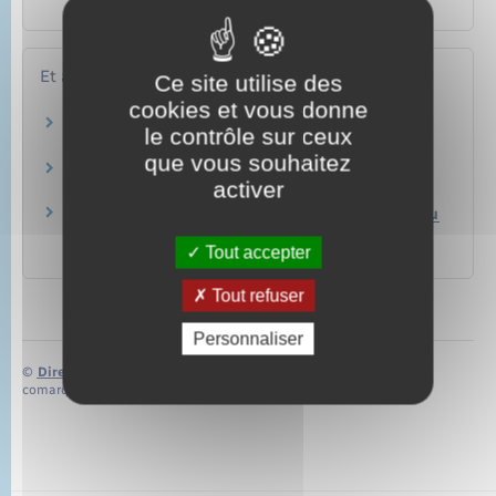
(téléphone, tablette, ordinateur…) ?
Et aussi
Ce site utilise des
cookies et vous donne
Vol d'un téléphone portable
le contrôle sur ceux
Argent – Impôts – Consommation
que vous souhaitez
Escroquerie
activer
Justice
Téléphone, internet ou télévision : résiliation du
contrat
Tout accepter
Argent – Impôts – Consommation
Tout refuser
Personnaliser
©
Direction de l’information légale et administrative
comarquage developpé par
baseo.io