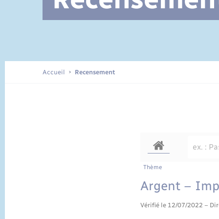
Documents d’identité
Accueil
Recensement
Thème
Argent – Im
Vérifié le 12/07/2022 – Dir