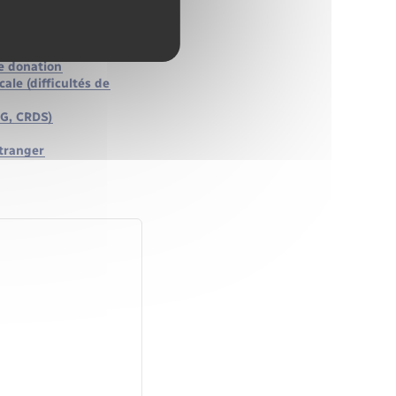
cul et paiement
bilière (IFI)
de donation
cale (difficultés de
SG, CRDS)
étranger