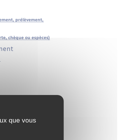
rement, prélèvement,
rte, chèque ou espèces)
ement
n
ane
ceux que vous
laration et revenus à
uctions, réductions et