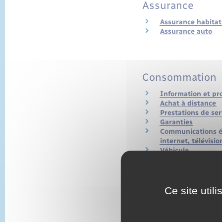
Assurance
Assurance habitat
Assurance auto
Consommation
Information et p
Achat à distance
Prestations de ser
Garanties
Communications él
internet, télévisio
Véhicule
Alimentation, res
Épargne
Ce site util
Livrets, plans et
Assurance vie
Épargne salariale