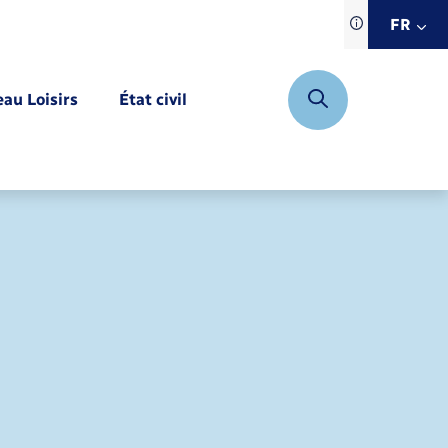
Traduction d
FR
site automat
FR
eau Loisirs
État civil
EN
DE
Mariage – PACS