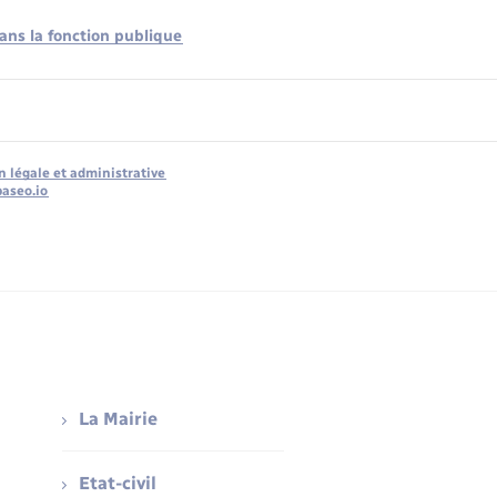
ns la fonction publique
n légale et administrative
baseo.io
La Mairie
Etat-civil