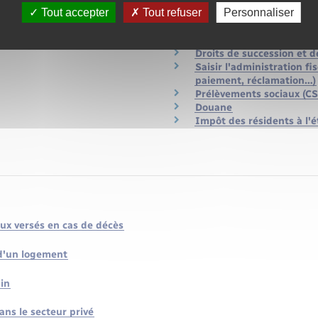
Tout accepter
Tout refuser
Personnaliser
Impôt sur le revenu : cal
Impôts locaux
Impôt sur la fortune immo
Droits de succession et 
Saisir l'administration fis
paiement, réclamation…)
Prélèvements sociaux (C
Douane
Impôt des résidents à l'
aux versés en cas de décès
d'un logement
ain
ns le secteur privé