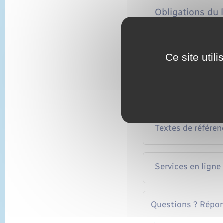
Obligations du l
En cas d'annula
Ce site util
Logement non c
Textes de référen
Services en ligne
Questions ? Répon