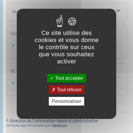
Services en ligne et formulaires
Ce site utilise des
Questions ? Réponses !
cookies et vous donne
le contrôle sur ceux
Comment protéger votre enfant handicapé
quand vous ne pourrez plus le faire ?
que vous souhaitez
activer
Et aussi
Tout accepter
Protection juridique (tutelle, curatelle…)
Famille – Scolarité
Tout refuser
Personnaliser
©
Direction de l’information légale et administrative
comarquage developpé par
baseo.io