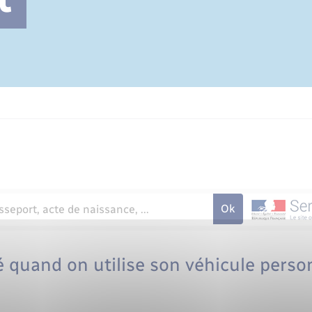
Cimetière communal
 quand on utilise son véhicule perso