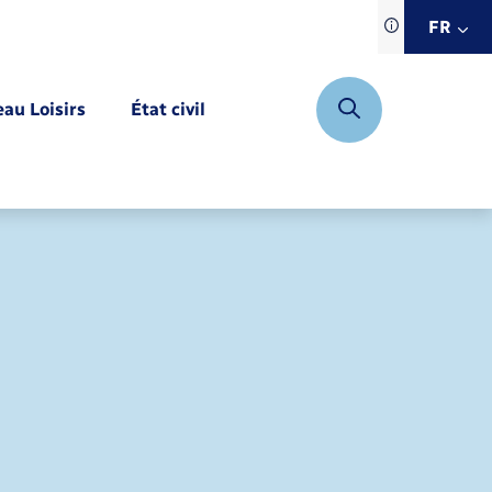
Traduction d
FR
site automat
FR
eau Loisirs
État civil
EN
DE
Mariage – PACS