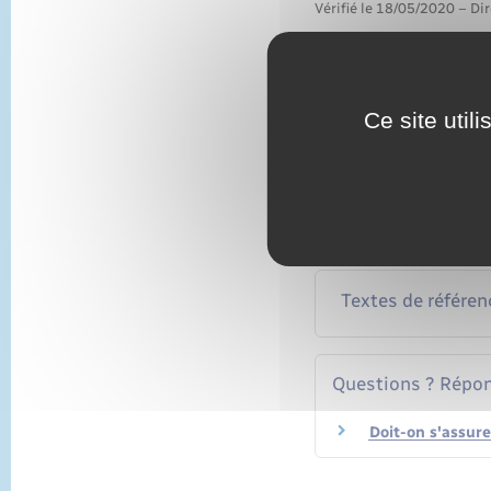
Vérifié le 18/05/2020 – Dir
Non, votre assurance au
moyen de locomotion. Vous
déplacements professionn
Ce site util
Trajets domicile-tr
Déplacements prof
Textes de référen
Questions ? Répon
Doit-on s'assure