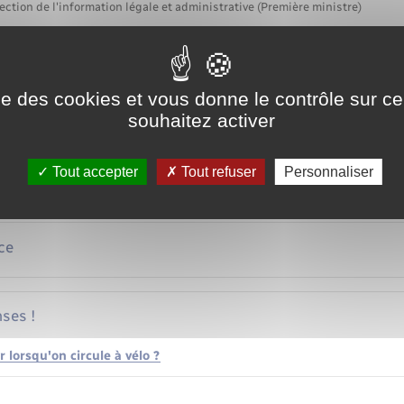
ection de l'information légale et administrative (Première ministre)
to, moto ou vélo ne vous couvre pas automatiquement en cas d'usage
 devez souscrire une garantie spécifique à cette fin. Il faut faire l
els et les trajets domicile-travail.
ise des cookies et vous donne le contrôle sur 
avail
souhaitez activer
essionnels
Tout accepter
Tout refuser
Personnaliser
ce
ses !
r lorsqu'on circule à vélo ?