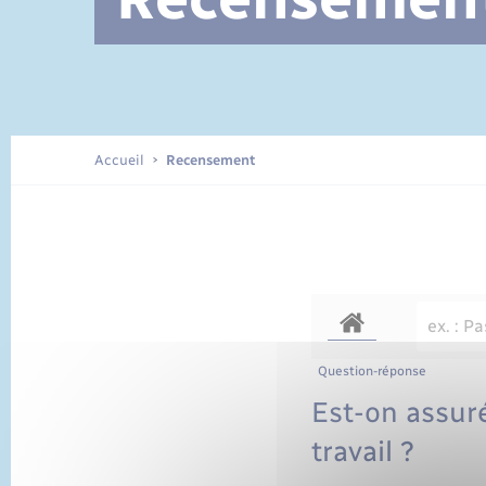
Documents d’identité
Accueil
Recensement
Question-réponse
Est-on assuré
travail ?