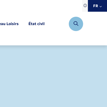
Traduction d
FR
site automat
FR
eau Loisirs
État civil
EN
DE
Mariage – PACS