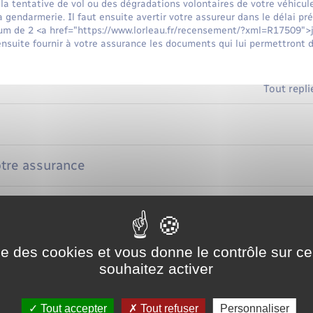
, la tentative de vol ou des dégradations volontaires de votre véhicu
la gendarmerie. Il faut ensuite avertir votre assureur dans le délai pr
mum de 2 <a href="https://www.lorleau.fr/recensement/?xml=R17509">
 ensuite fournir à votre assurance les documents qui lui permettront
Tout repli
otre assurance
 montant des dommages
ise des cookies et vous donne le contrôle sur 
souhaitez activer
ce
Tout accepter
Tout refuser
Personnaliser