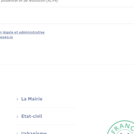
 prudentiel et de résolution (ACPR)
n légale et administrative
baseo.io
La Mairie
Etat-civil
Urbanisme