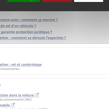
ses !
urance auto : comment ça marche ?
 de vol d'un véhicule ?
 garantie protection juridique ?
ation : comment se déroule l'expertise ?
tion : vol et cambriolage
 Consommation
s
action dans la voiture
e la consommation (INC)
mobile