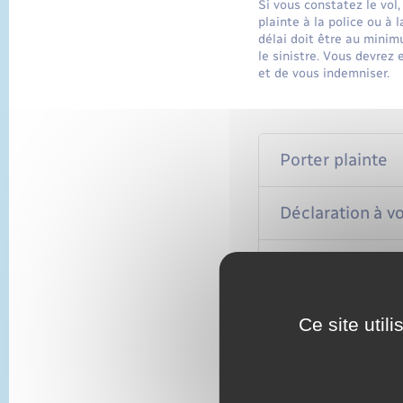
Si vous constatez le vol
plainte à la police ou à 
délai doit être au mini
le sinistre. Vous devrez
et de vous indemniser.
Porter plainte
Déclaration à v
Évaluation du
Ce site util
Textes de référen