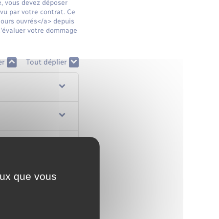
le, vous devez déposer
évu par votre contrat. Ce
jours ouvrés</a> depuis
 d'évaluer votre dommage
er
Tout déplier
ceux que vous