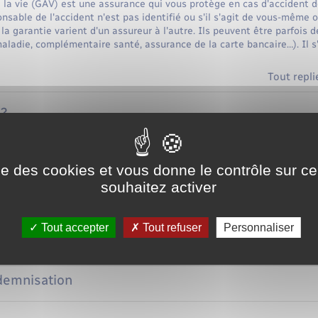
 la vie (GAV) est une assurance qui vous protège en cas d'accident de
nsable de l'accident n'est pas identifié ou s'il s'agit de vous-même 
la garantie varient d'un assureur à l'autre. Ils peuvent être parfois 
ladie, complémentaire santé, assurance de la carte bancaire…). Il s'a
Tout repli
 ?
ts
ise des cookies et vous donne le contrôle sur 
souhaitez activer
emnisés
Tout accepter
Tout refuser
Personnaliser
sation
ndemnisation