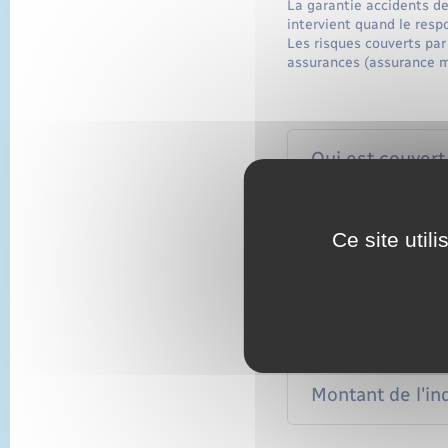
La garantie accidents de
intervient quand le respo
Les risques couverts par 
assurances (assurance ma
Qui est couvert
Risques couver
Ce site util
Préjudices ind
Délai d'indemni
Montant de l'i