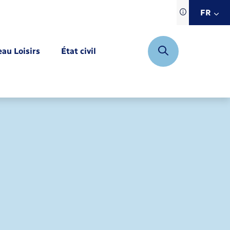
Traduction d
FR
site automat
FR
eau Loisirs
État civil
EN
DE
Mariage – PACS