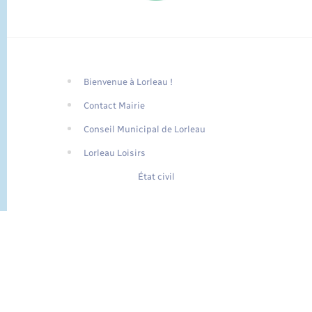
Bienvenue à Lorleau !
FR
Contact Mairie
EN
Conseil Municipal de Lorleau
Traduction du
DE
site automatisée
Lorleau Loisirs
État civil