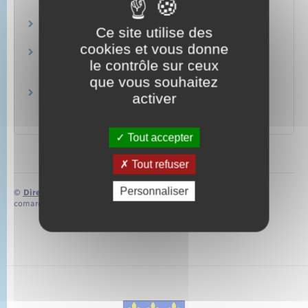
Déclaration de naissance
Ce site utilise des
Famille – Scolarité
cookies et vous donne
Reconnaissance d'un enfant (couple non
le contrôle sur ceux
marié) : démarche
Famille – Scolarité
que vous souhaitez
Reconnaissance conjointe d'un enfant dans un
activer
couple de femmes
Famille – Scolarité
Tout accepter
Tout refuser
Personnaliser
©
Direction de l’information légale et administrative
comarquage developpé par
baseo.io