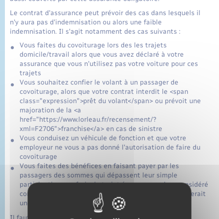
Le contrat d'assurance peut prévoir des cas dans lesquels il
n'y aura pas d'indemnisation ou alors une faible
indemnisation. Il s'agit notamment des cas suivants :
Vous faites du covoiturage lors des les trajets
domicile/travail alors que vous avez déclaré à votre
assurance que vous n'utilisez pas votre voiture pour ces
trajets
Vous souhaitez confier le volant à un passager de
covoiturage, alors que votre contrat interdit le <span
class="expression">prêt du volant</span> ou prévoit une
majoration de la <a
href="https://www.lorleau.fr/recensement/?
xml=F2706">franchise</a> en cas de sinistre
Vous conduisez un véhicule de fonction et que votre
employeur ne vous a pas donné l'autorisation de faire du
covoiturage
Vous faites des bénéfices en faisant payer par les
passagers des sommes qui dépassent leur simple
participation aux frais du trajet (vous serez alors considéré
comme un transporteur professionnel, ce qui nécessiterait
une assurance professionnelle spécifique)
Il faut donc bien vérifier les clauses de votre contrat