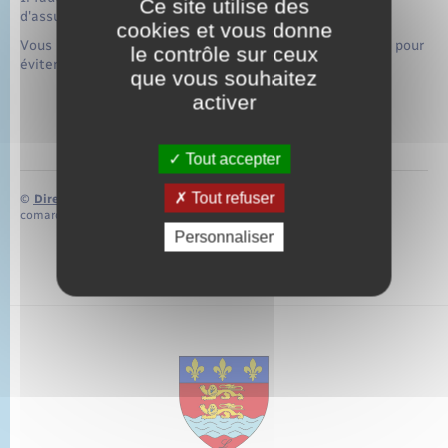
Ce site utilise des
d'assurance auto avant de faire du covoiturage.
cookies et vous donne
Vous pouvez souscrire une garantie spéciale covoiturage pour
le contrôle sur ceux
éviter tout problème.
que vous souhaitez
activer
Tout accepter
Tout refuser
©
Direction de l’information légale et administrative
comarquage developpé par
baseo.io
Personnaliser