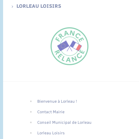
LORLEAU LOISIRS
Bienvenue à Lorleau !
FR
Contact Mairie
EN
Conseil Municipal de Lorleau
Traduction du
DE
site automatisée
Lorleau Loisirs