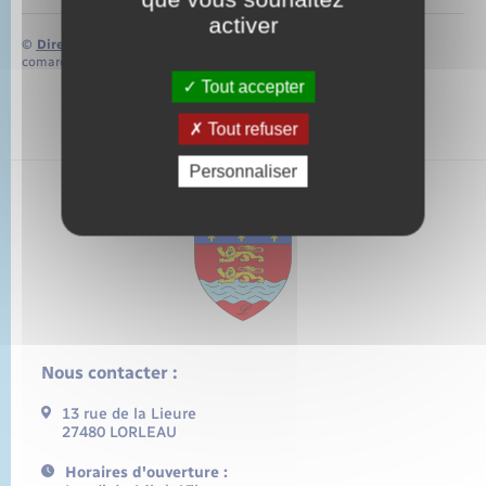
activer
©
Direction de l’information légale et administrative
comarquage developpé par
baseo.io
Tout accepter
Tout refuser
Personnaliser
Nous contacter :
13 rue de la Lieure
27480 LORLEAU
Horaires d'ouverture :