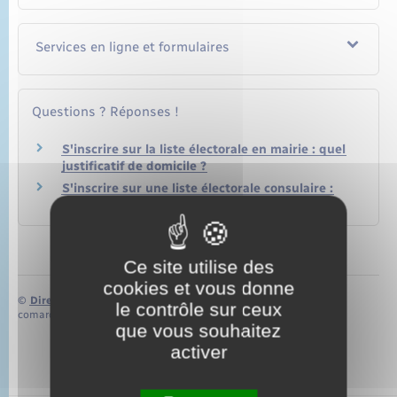
Services en ligne et formulaires
Questions ? Réponses !
S'inscrire sur la liste électorale en mairie : quel
justificatif de domicile ?
S'inscrire sur une liste électorale consulaire :
quel justificatif de domicile ?
Ce site utilise des
cookies et vous donne
©
Direction de l’information légale et administrative
le contrôle sur ceux
comarquage developpé par
baseo.io
que vous souhaitez
activer