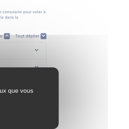
le consulaire pour voter à
lle dans la
er
Tout déplier
ceux que vous