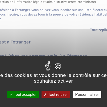
ection de l'information légale et administrative (Première ministre)
résidez à l'étranger, vous pouvez vous inscrire sur une liste électora
vous inscrire, vous devez fournir la preuve de votre résidence habitue
e.
Tout repli
st à l'étranger
gé (chez vos parents, amis…) à l'étranger
ntérêts économiques et familiaux à l'étranger
ise des cookies et vous donne le contrôle sur 
souhaitez activer
Tout accepter
Tout refuser
Personnaliser
ce