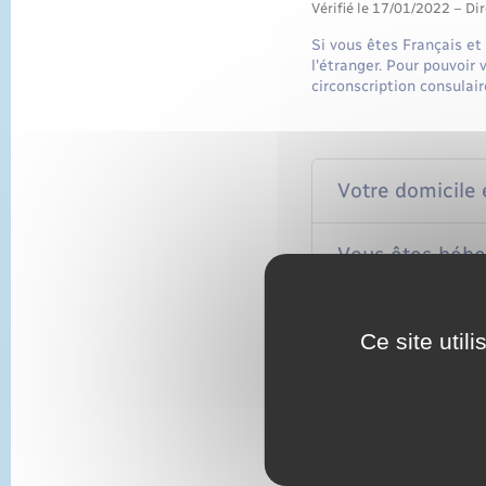
Vérifié le 17/01/2022 – Dir
Si vous êtes Français et 
l'étranger. Pour pouvoir 
circonscription consulair
Votre domicile e
Vous êtes héber
Vous avez des i
Ce site util
Textes de référen