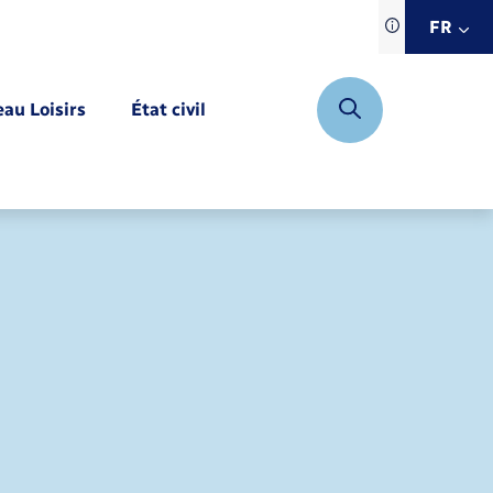
Traduction d
FR
site automat
FR
eau Loisirs
État civil
EN
DE
Mariage – PACS