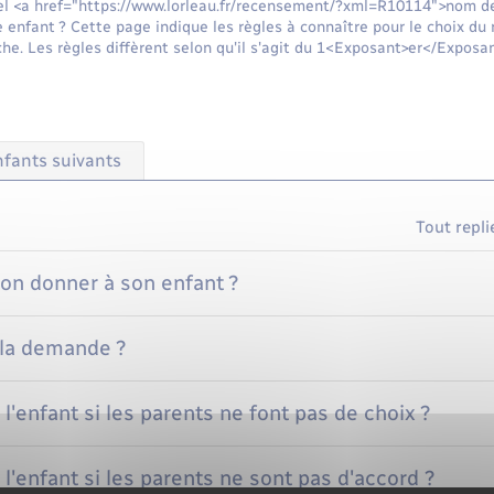
 <a href="https://www.lorleau.fr/recensement/?xml=R10114">nom de
e enfant ? Cette page indique les règles à connaître pour le choix du
e. Les règles diffèrent selon qu'il s'agit du 1<Exposant>er</Exposa
fants suivants
Tout repli
on donner à son enfant ?
la demande ?
l'enfant si les parents ne font pas de choix ?
l'enfant si les parents ne sont pas d'accord ?