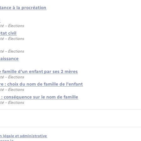
tance à la procréation
l
té – Élections
at civil
té – Élections
té – Élections
naissance
 famille d'un enfant par ses 2 mères
té – Élections
e : choix du nom de famille de l'enfant
té – Élections
 : conséquence sur le nom de famille
té – Élections
n légale et administrative