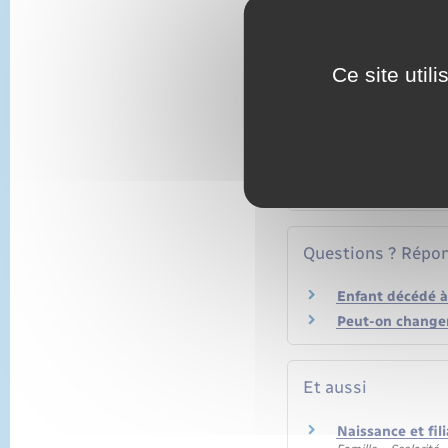
Ce site util
Textes de référen
Services en ligne
Questions ? Répon
Enfant décédé à l
Peut-on changer
Et aussi
Naissance et fil