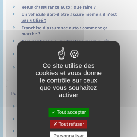
Refus d'assurance auto : que faire ?
Un véhicule doit-il être assuré même s'il n'est
pas utilisé ?
Franchise d'assurance auto : comment ça
marche ?
Comment assurer un tracteur ou un engin
automoteur agricole ?
Est-on assuré quand on utilise son véhicule
personnel pour le travail ?
Ce site utilise des
Dois-je assurer moi-même un véhicule en
cookies et vous donne
leasing ?
le contrôle sur ceux
que vous souhaitez
Pour en savoir plus
activer
Assurance automobile
Tout accepter
Autorité de contrôle prudentiel et de résolution (ACPR)
Se préparer à s'assurer
Tout refuser
Autorité de contrôle prudentiel et de résolution (ACPR)
Comparer des assurances sur internet,
Personnaliser