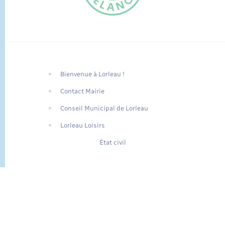
Bienvenue à Lorleau !
FR
Contact Mairie
EN
Conseil Municipal de Lorleau
Traduction du
DE
site automatisée
Lorleau Loisirs
État civil